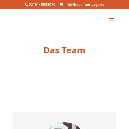
02161/ 9993076
info@haus-fuer-yoga.de
Das Team