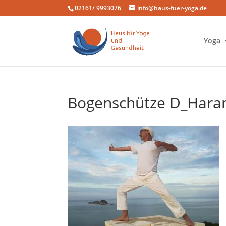
02161/ 9993076
info@haus-fuer-yoga.de
Yoga
Bogenschütze D_Hara