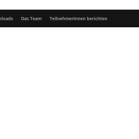
nloads
Das Team
TeilnehmerInnen berichten