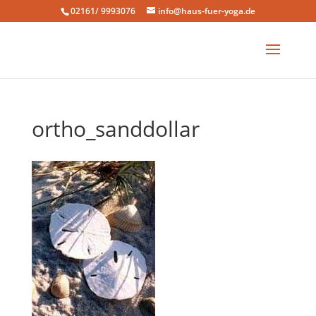
02161/ 9993076
info@haus-fuer-yoga.de
ortho_sanddollar