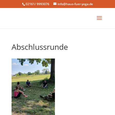
02161/ 9993076
info@haus-fuer-yoga.de
Abschlussrunde